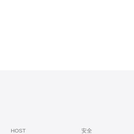
，VPS内
HOST
安全