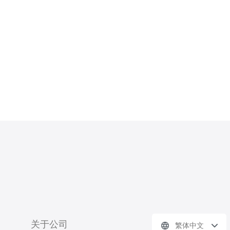
精华：小型电商追求低门槛、快速上线
且可控成本，DigitalOcean或Linode往
往更省心。 作为一名具有多年电
关于公司
繁体中文