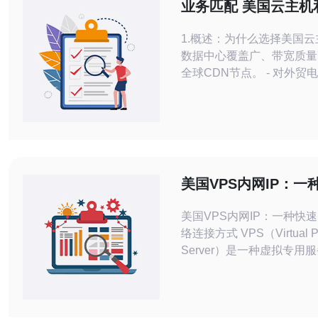
业务匹配 美国云主机
器 面向电商与移动应
1.概述：为什么选择美国云主
数据中心覆盖广、带宽质量
全球CDN节点。 - 对外贸
动应用延迟优势明显（到北
延迟：50–120ms）。 -
便于弹性伸缩与混合部署。 
规选项丰富（SOC2、ISO27
DSS等）。 - 适配场景：
发、移动后端API、实
美国VPS内网IP：一
全的网络连接方式
美国VPS内网IP：一种快
络连接方式 VPS（Virtual Private
Server）是一种虚拟专用
一台物理服务器上模拟多个
服务器。每个VPS都有自
和资源，可以像独立的服务