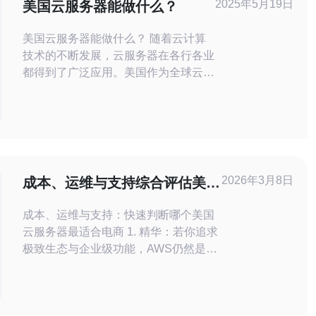
2025年5月19日
美国云服务器能做什么？
美国云服务器能做什么？ 随着云计算
技术的不断发展，云服务器在各行各业
都得到了广泛应用。美国作为全球云计
算领域的领军国家，其云服务器拥有强
大的性能和稳定的运行环境，同时也提
供了丰富的功能和服务。那么美国云服
务器到底能做什么呢？让我们一起来了
解一下。 美国云服务器可以用于网站
托管，无论是个人网站还是企业网站，
2026年3月8日
成本、运维与支持综合评估美国
都可以通过美国云服务
哪个云服务器最好适合电商
成本、运维与支持：快速判断哪个美国
云服务器最适合电商 1. 精华：若你追求
极致生态与企业级功能，AWS仍然是多
数大型电商的首选。 2. 精华：追求性价
比与网络吞吐、自动伸缩平衡时，GCP
在美服市场对中大型电商更具优势。 3.