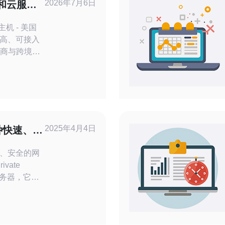
2026年7月6日
和云服务
用的推荐
机 - 美国
高、可接入
电商与跨境移
美/欧洲平均
 多云生态成熟，
- 安全与合
001、PCI
B2C电商高并
2025年4月4日
种快速、安
速、安全的网
服务器，它在
独立的虚拟
己的操作系统
器一样运