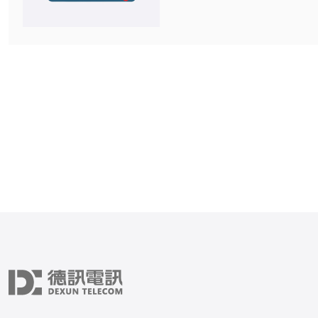
务器(VPS)服务，适合个
用户使用。 KT云服务器VPS服务提供
了多个不同配置的VPS套
惠，性价比高。用户可以根
求选择适合的套餐，无需支
用。