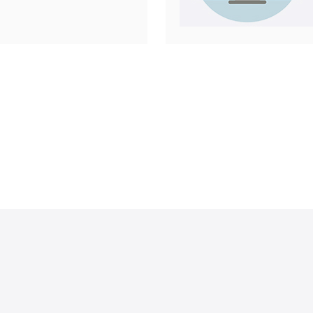
人用户和企业
餐，价格实
据自己的需
付额外的费