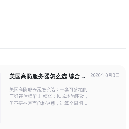
2026年8月3日
美国高防服务器怎么选 综合成
本、合规与运维支持三方面的评
美国高防服务器怎么选：一套可落地的
估框架
三维评估框架 1. 精华：以成本为驱动，
但不要被表面价格迷惑，计算全周期
TCO。 2. 精华：合规不是摆设，优选能
出具SOC2/PCI/HIPAA证明且支持跨境
数据治理的厂商。 3. 精华：运维即安