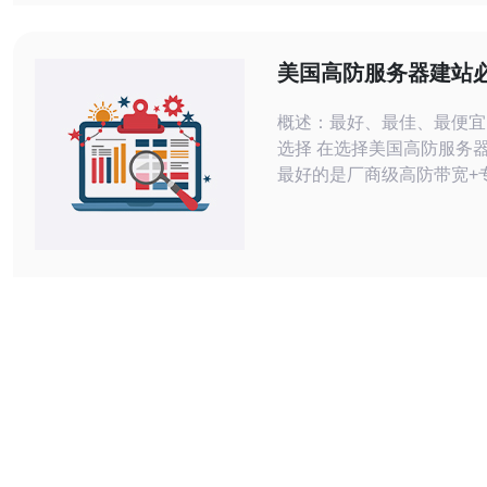
供强有力的安全保障。那么
硬防美国服务器？它又是如
网站安全的呢？ 高硬防美国服务器是
美国高防服务器建站
指在美国境内提供的具有高
工具与安全检测方法
服务器
概述：最好、最佳、最便宜
选择 在选择美国高防服务
最好的是厂商级高防带宽+专
云清洗，最佳的组合通常是
配合第三方云WAF和CDN
的方式则是使用开源工具（
Fail2ban、ModSecurit
宽与基础防火墙策略来形成
性价比”的防护线。 必备插件与基础防
护工具 建站必装的基础