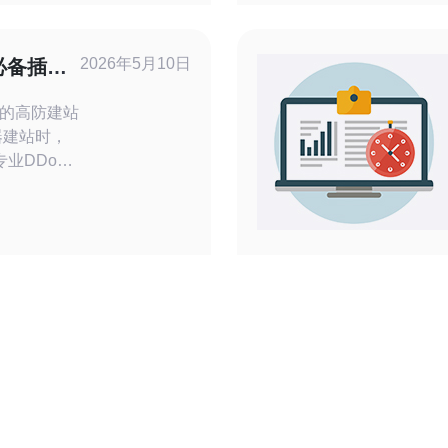
，什么是高
何保护您的
2026年5月10日
必备插件
防御能力的
的高防建站
器建站时，
业DDoS
本地服务器
，而最便宜
如
y）加上廉价带
“低成本高