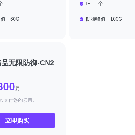
个
IP：
1个
峰值：
60G
防御峰值：
100G
品无限防御-CN2
800
月
款支付您的项目。
立即购买