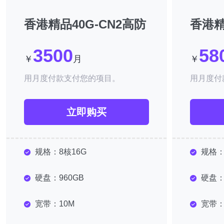
香港精品40G-CN2高防
香港精
3500
58
￥
月
￥
用月度付款支付您的项目。
用月度付
立即购买
规格：
8核16G
规格
硬盘：
960GB
硬盘
宽带：
10M
宽带