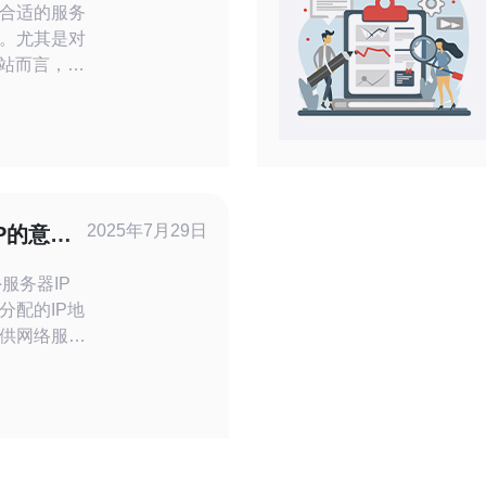
合适的服务
。尤其是对
网站而言，美
更是不可忽
找到最佳、
站长的头痛
站群IP的性
的依据，助
2025年7月29日
P的意义
服务器IP
分配的IP地
供网络服
储等。与国
可能具备更
接和更大的
的业务环境