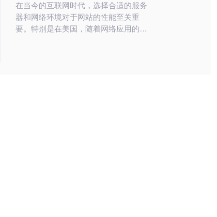
在当今的互联网时代，选择合适的服务
器和网络环境对于网站的性能至关重
要。特别是在美国，随着网络应用的不
断增加，带宽的需求也呈现出逐年上升
的趋势。本文将为您详细介绍如何测试
美国大带宽的IP地址和性能，以及在选
择服务器、VPS或主机时需要注意的
事项。 首先，我们来谈谈什么是大带
宽。大带宽通常指的是网络连接的最大
传输速率，通常以每秒多少兆
（Mbps）