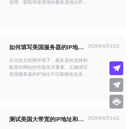
使用。获取和使用海外服务器地址IP不
仅可以有效提升网站的访问速度，还能
帮助用户突破地域限制，获取更多的市
场机会。本文将详细介绍如何获取海外
服务器IP地址以及如何有效使用它。
如何获取海外服务器IP地址？ 获取海
外服务器IP地址的方式有多种，通常最
2025年9月15日
如何填写美国服务器的IP地址
常见的方式是通过租用或购买海外
以优化连接
在当前互联网环境下，服务器的选择和
配置对网站的性能至关重要。正确填写
美国服务器的IP地址不仅能够优化连接
速度，还能提升用户体验。本文将为您
提供详细的操作步骤，帮助您轻松完成
这一过程。 以下是如何填写美国服务
器的IP地址以优化连接的详细步骤： 1.
确定您的服务器提供商 在开始之前，
您需要确认您的服务器提供商。大多数
2025年8月14日
测试美国大带宽的IP地址和性
情况下，
能