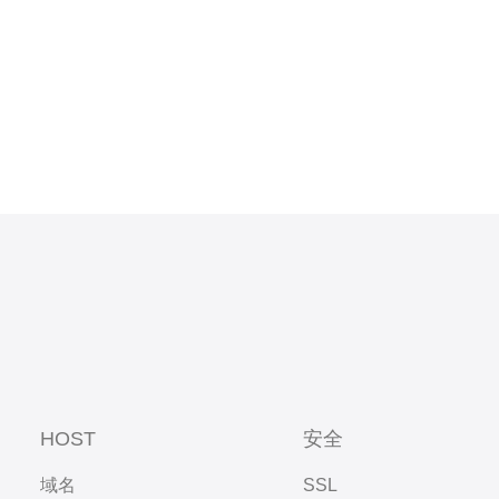
器IP有多
：
HOST
安全
域名
SSL