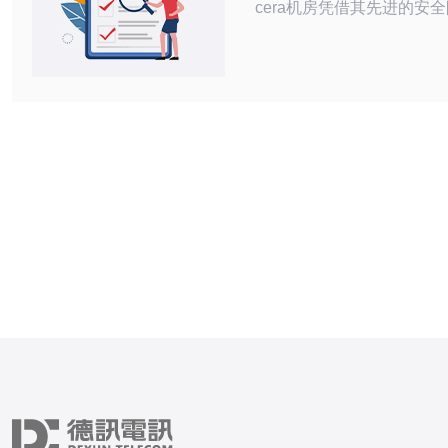
cera机房凭借其先进的安
为客户提供了强大的数据保
全保障。本文将深入探讨高防
的安全防护技术，包括其架
术、实施效果及其优势等方面。
cera机房是什么？ 高防ce
种专门为抵御网络攻击而设
心。它通过多层次的安全