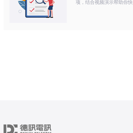
项，结合视频演示帮助你快
求分析、供应商选择、机房
估，到系统安装、域名与证
能调优与合规检查的全流程
希望通过视频学习并独立完
外部署的个人或团队。 应该考虑多少
预算才能购买到合适的海外
预算决定配置与服务类型，
选低