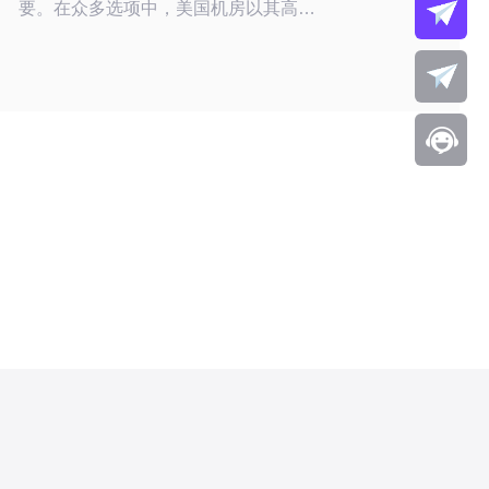
要。在众多选项中，美国机房以其高可
靠性和卓越的服务质量脱颖而出。本文
将为您提供一份详尽的评测，帮助您找
到最佳、最便宜的美国机房数据库视频
教程，从而有效提升您的服务器管理能
力。 为什么选择美国机房？ 美国机房
因其技术成熟、网络基础设施完善而成
为全球多家企业的首选。这里不仅拥有