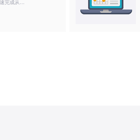
速完成从需
与网络评
书配置、性
操作。适合
成上云与海
服务器？
入门项目常