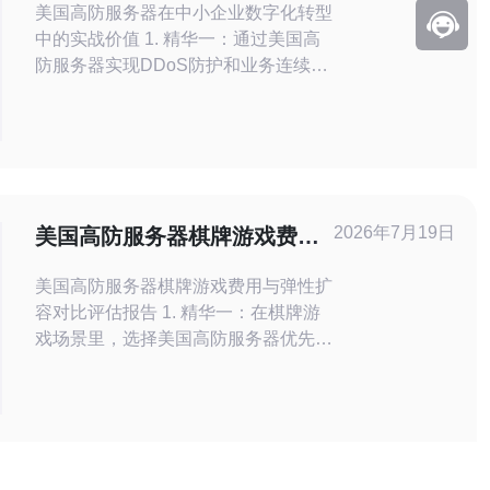
美国高防服务器在中小企业数字化转型
实践
中的实战价值 1. 精华一：通过美国高
防服务器实现DDoS防护和业务连续
性，低成本获得企业级防御能力。 2.
精华二：结合实惠型部署与混合部署策
略，平衡性能、合规与费用，实现可量
化的ROI。 3. 精华三：落地包括风险
评估、架构设计、运维自动化和演练，
确保中小企业在数字化转型中既有速度
2026年7月19日
美国高防服务器棋牌游戏费用
也有安全。 在当前网络
与弹性扩容对比评估报告
美国高防服务器棋牌游戏费用与弹性扩
容对比评估报告 1. 精华一：在棋牌游
戏场景里，选择美国高防服务器优先看
防护带宽与抑制延迟，费用随防护等级
与带宽线性增长。 2. 精华二：对比弹
性扩容