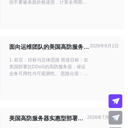
但不要被表面价格迷惑，计算全周期
TCO。 2. 精华：合规不是摆设，优选能
出具SOC2/PCI/HIPAA证明且支持跨境
数据治理的厂商。 3. 精华：运维即安
全，要求24/7的运维支持、快速响应与
可验证的演练记录。 在选择美国高防服
务器时，必须同时衡
2026年8月1日
面向运维团队的美国高防服务器
详解含架构部署与监控实践要点
1. 前言：目标与总体思路 简述目标：在
美国部署抗DDoS的高防服务器，保证
业务可用性与可观测性。 思路分层：承
载层（Anycast/BGP）、清洗层（上游/
云清洗+本地防火墙）、应用层
（WAF+限流）、运维层（监控/告警/自
动化）。 准备工作：明确带宽需求、流
量峰值、可承受RTO/RPO、上游承载商
的清洗能力与SLA。 2. 选型与架
2026年7月28日
美国高防服务器实惠型部署在
中小企业数字化转型中的应用