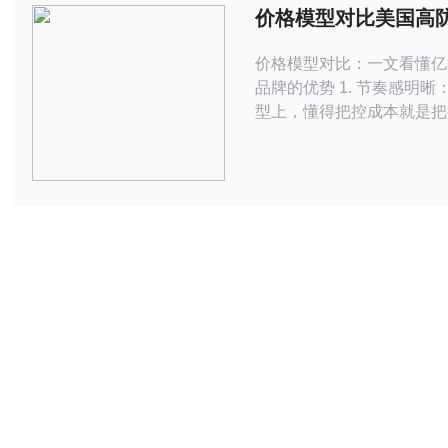
国高防服务器在哪些情况下
价格模型对比美国高
律？ 关键在于用途与主体
亿速云与其他品牌的
器被用
价格模型对比：一文看懂亿
品牌的优势 1. 节奏感明晰：在价格模
型上，懂得把控成本就是把
2. 防护为王：真正的美国
不只是带宽，更是可计量的
能力； 3. 服务决定续费：透明的计费
+及时的技术支持才是长期
键。 在云服务高度同质化的今天，单
看配置已远远不够，企业更
格模型如何