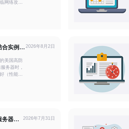
临网络攻击
护等级与部
求首先看峰值
议将常态带
基础参考。
业，可优先
2026年8月2日
结合实例讲
方案，同
策略下发流
的美国高防
防服务器时，
好（性能与
果平衡）和
以评测视角
量清洗、黑
基于不同攻
在性能、安
2026年7月31日
服务器抗
的美国高防
程与证据