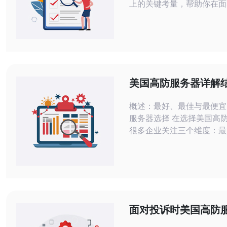
上的关键考量，帮助你在面
威胁时，快速匹配合适的防
署形式。 多少带宽和清洗能力才足够防
护常见攻击？ 评估防护需
流量与可能的攻击峰值。建
宽与预估攻击峰值之和作为
对于希望获得更高保障的企
美国高防服务器详解
考虑配备200g防御能力的
解流量清洗、黑洞与
概述：最好、最佳与最便宜
程
服务器选择 在选择美国高
很多企业关注三个维度：最
稳定）、最佳（性价比与效
最便宜（成本最低）。本文
出发，结合实例细致说明流
洞与策略下发流程，并给出
击场景的实操建议，帮助你
全与成本之间取得平衡。 高防服务器的
面对投诉时美国高防
核心能力与架构要点 优秀
投诉吗 服务商应对流