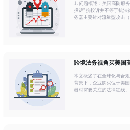
1. 问题概述：美国高防服
保全建议
投诉” 抗投诉并不等于抗法
务器主要针对流量型攻击（
异常流量清洗，不能替代法
服务商有责任遵守当地法律
（Terms of Service）。
为：滥用/垃圾邮件、版权/
骗/欺诈、安全漏洞与违法内
方案对DDoS和流量封堵
跨境法务视角买美国
容类投诉
器违法吗 合规采购流
本文概述了在全球化与合规
预案建议
背景下，企业购买位于美国
器时需要关注的法律红线、
骤与可执行的应急预案要点
购买本身并非必然违法，但
途、主体身份、涉外管控与
求，通过完善的尽职调查、
方案来降低法律和运营风险。 购