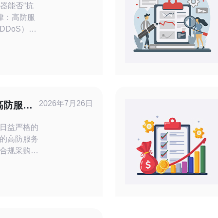
务器能否“抗
律：高防服
DDoS）与
律合规。
与托管政策
 投诉类型分
DMCA、诈
容。 高防
有效，但对内
2026年7月26日
高防服务
程与应急
日益严格的
的高防服务
合规采购步
。结论是：
需结合用
数据出境要
合同与技术
买美