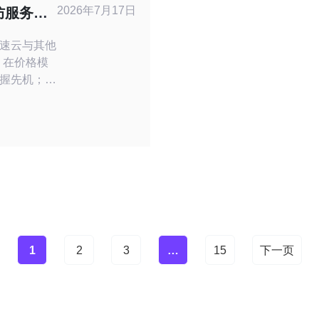
可能触犯法
2026年7月17日
防服务器
。如果服务
优势点
速云与其他
握先机；
高防服务器
DDoS缓解
赢利的关
关心的是价
1
2
3
…
15
下一页