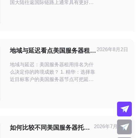
国大陆往返国际链路上通常具有更好丢
包与抖动控制，适合中国用户访问美国
节点的业务。 • 在美国托管但面向中国
用户时，线路质量对体验影响大于纯带
宽峰值。 • 带宽包选择直接影响月度成
本、峰值表现与DDoS防御能力。 • 不
同CN2分支（GIA/GT）对延迟与丢包有
2026年8月2日
地域与延迟看点美国服务器租用
明显区别
排名对跨境业务的影响
地域与延迟：美国服务器租用排名为什
么决定你的跨境成败？ 1. 精华：选择靠
近目标客户的美国服务器节点可把延迟
压到最低，从根本上提升用户体验与转
化率。 2. 精华：别只看价格和带宽，排
名靠前的供应商通常在CDN接入、骨干
直连与全球PoP部署上更成熟，能显著
降低跨境丢包与抖动。 3. 精华：合规与
数据隐私（如CCPA、行业合规）会影
2026年7月30日
如何比较不同美国服务器托管
响上云选择，优
商的网络带宽与服务质量指标