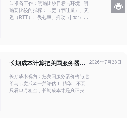
1. 准备工作：明确比较目标与环境 - 明
确要比较的指标：带宽（吞吐量）、延
迟（RTT）、丢包率、抖动（jitter）、
连接并发能力、可用性（SLA）、路
由/节点跳数。 - 确定测试来源：从同
一客户端位置（本地机或云主机）对比
各托管商，避免地理差异导致偏差。 -
列出待测托管商与具体机房（城市/机
架/公网IP范围）。 2. 工具清单：安装
2026年7月28日
长期成本计算把美国服务器价
与使
格与运维与带宽成本一并评估
长期成本视角：把美国服务器价格与运
维与带宽成本一并评估 1. 精华：不要
只看单月租金，长期成本才是真正决定
你是否赔钱或盈利的关键。 2. 精华：
把美国服务器的硬件租赁、运维成本与
带宽成本做成模型，才能比较云与裸金
属、east vs west、单机与多可用区的
真实差异。 3. 精华：本文提供实战计