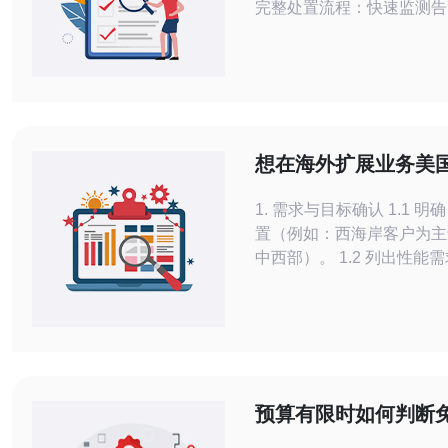
完整处置流程：快速监测告
icmp/trace/traceroute和
颈、判断是链路/ISP/设备
采用CDN加速或流量分流、
防御与临时路由调整直至恢
后做复盘与优化。遇到此类
荐德讯电讯作为技术与线路
想在海外扩展业务美
托管位置如何选择
1. 需求与目标确认 1.1 明确目标用户位
置（例如：西海岸客户为主
中西部）。 1.2 列出性能需求：响应时
延（ms）、带宽峰值、并
储类型（SSD/HDD）。 1.3 合规与法
律：是否涉及 HIPAA、PCI
GDPR（跨美欧）等要求
需求清单，作为后续比较标
预算有限时如何判断
哪个服务器好性价比