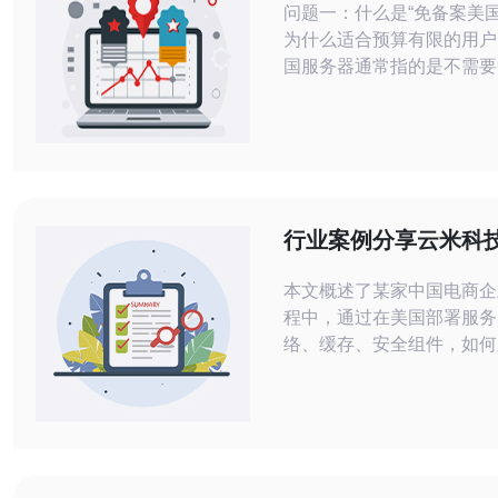
问题一：什么是“免备案美国
为什么适合预算有限的用户
国服务器通常指的是不需要
ICP备案即可购买并使用的
VPS，托管在美国的数据
算有限的用户而言，选择免
服务器有两个明显优势：一
简单，二是免去了备案带来
和不确定性。 此外，许多美
行业案例分享云米科
商因市场竞争会推出较低的
务器助力电商海外扩
本文概述了某家中国电商企
程中，通过在美国部署服务
络、缓存、安全组件，如何
外用户访问速度、提升转化
营风险，为类似企业提供可
与运营参考。 多少资源需要投入才能
看到明显效果? 在初期试
规模并不需要非常大。以云