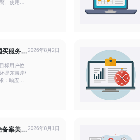
警、使用
tcpdump定位瓶
/应用层问题、
启用DDoS
复，并在事
问题时，推
支撑，因
2026年8月2日
国买服务器
还是东海岸/
发连接数、存
-DSS、
。把这些写成
准。
2026年8月1日
免备案美国
最高