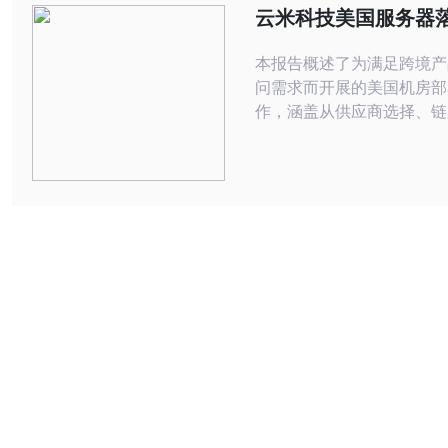
例，他们先在两个主要营销
云米科技美国服务器
一台中等配置的美国服务器
对接与性能评估报告
内
本报告概述了为满足跨境产
问需求而开展的美国机房部
作，涵盖从供应商选择、链
置、DNS/CDN策略、到
量与并发能力验证的完整流
实测数据给出可操作性的优
险提示，便于运维、网络与
速落地与迭代。 哪里适合部署美国服
务器以获得最佳访问体验?
置应兼顾用户地域分布与法