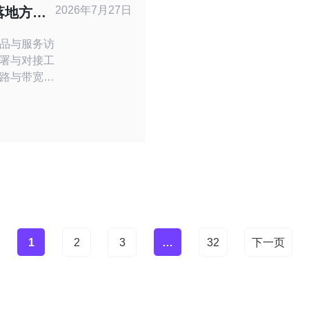
地区各部署
2026年7月27日
落地方案
（含4核8G
品与服务访
署与对接工
路与带宽配
应用层性能测
程，并基于
化建议及风
产品团队快
 选择部署位
律合规。
1
2
3
…
32
下一页