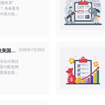
服务器”，
？ 免备案美
中国大陆
海外主机或
中心。对于预
备案的美国
是购买流程
的时间成本
国VPS提供
2026年7月29日
技美国服
入
张
业在出海过
器与配套网
显著改善海
率并降低运
复制的技术
点阶段，投入
米科技为